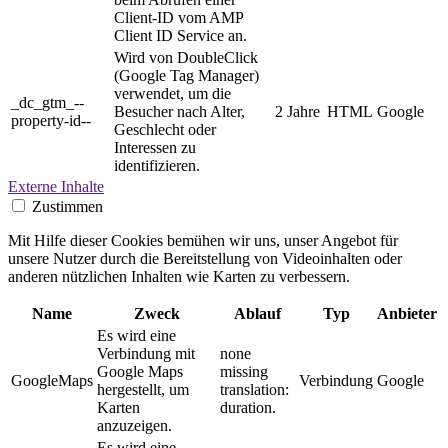
Client-ID vom AMP
Client ID Service an.
Wird von DoubleClick
(Google Tag Manager)
verwendet, um die
_dc_gtm_--
Besucher nach Alter,
2 Jahre
HTML
Google
property-id--
Geschlecht oder
Interessen zu
identifizieren.
Externe Inhalte
Zustimmen
Mit Hilfe dieser Cookies bemühen wir uns, unser Angebot für
unsere Nutzer durch die Bereitstellung von Videoinhalten oder
anderen nützlichen Inhalten wie Karten zu verbessern.
Name
Zweck
Ablauf
Typ
Anbieter
Es wird eine
Verbindung mit
none
Google Maps
missing
GoogleMaps
Verbindung
Google
hergestellt, um
translation:
Karten
duration.
anzuzeigen.
Es wird eine