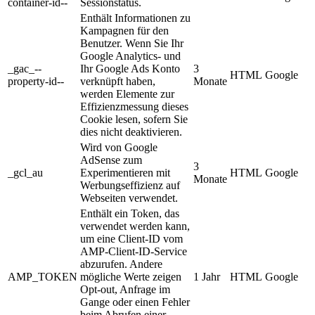
container-id--
Sessionstatus.
Enthält Informationen zu
Kampagnen für den
Benutzer. Wenn Sie Ihr
Google Analytics- und
_gac_--
Ihr Google Ads Konto
3
HTML
Google
property-id--
verknüpft haben,
Monate
werden Elemente zur
Effizienzmessung dieses
Cookie lesen, sofern Sie
dies nicht deaktivieren.
Wird von Google
AdSense zum
3
_gcl_au
Experimentieren mit
HTML
Google
Monate
Werbungseffizienz auf
Webseiten verwendet.
Enthält ein Token, das
verwendet werden kann,
um eine Client-ID vom
AMP-Client-ID-Service
abzurufen. Andere
AMP_TOKEN
mögliche Werte zeigen
1 Jahr
HTML
Google
Opt-out, Anfrage im
Gange oder einen Fehler
beim Abrufen einer