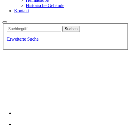
Heimatstube
Historische Gebäude
Kontakt
Erweiterte Suche
Fischerdorf-Idylle
Der Hafen von Altwarp
Kutter Lütt Matten
Traumhafte Badestrände