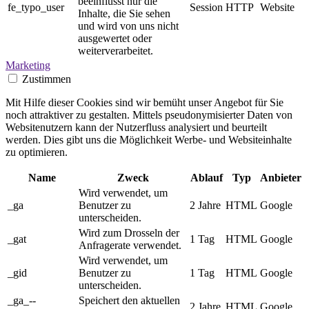
beeinflusst nur die
fe_typo_user
Session
HTTP
Website
Inhalte, die Sie sehen
und wird von uns nicht
ausgewertet oder
weiterverarbeitet.
Marketing
Zustimmen
Mit Hilfe dieser Cookies sind wir bemüht unser Angebot für Sie
noch attraktiver zu gestalten. Mittels pseudonymisierter Daten von
Websitenutzern kann der Nutzerfluss analysiert und beurteilt
werden. Dies gibt uns die Möglichkeit Werbe- und Websiteinhalte
zu optimieren.
Name
Zweck
Ablauf
Typ
Anbieter
Wird verwendet, um
_ga
Benutzer zu
2 Jahre
HTML
Google
unterscheiden.
Wird zum Drosseln der
_gat
1 Tag
HTML
Google
Anfragerate verwendet.
Wird verwendet, um
_gid
Benutzer zu
1 Tag
HTML
Google
unterscheiden.
_ga_--
Speichert den aktuellen
2 Jahre
HTML
Google