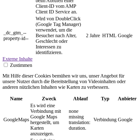
beim Abrufen einer
Client-ID vom AMP
Client ID Service an.
Wird von DoubleClick
(Google Tag Manager)
verwendet, um die
_dc_gtm_--
Besucher nach Alter,
2 Jahre
HTML
Google
property-id--
Geschlecht oder
Interessen zu
identifizieren.
Externe Inhalte
Zustimmen
Mit Hilfe dieser Cookies bemühen wir uns, unser Angebot für
unsere Nutzer durch die Bereitstellung von Videoinhalten oder
anderen nützlichen Inhalten wie Karten zu verbessern.
Name
Zweck
Ablauf
Typ
Anbieter
Es wird eine
Verbindung mit
none
Google Maps
missing
GoogleMaps
Verbindung
Google
hergestellt, um
translation:
Karten
duration.
anzuzeigen.