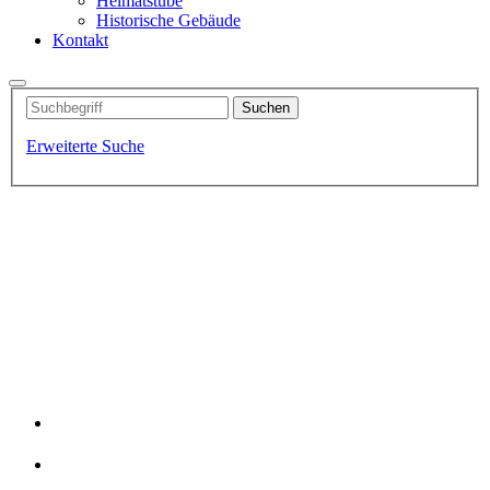
Heimatstube
Historische Gebäude
Kontakt
Erweiterte Suche
Fischerdorf-Idylle
Der Hafen von Altwarp
Kutter Lütt Matten
Traumhafte Badestrände