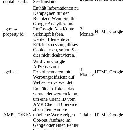
container-id--
Sessionstatus.
Enthält Informationen zu
Kampagnen für den
Benutzer. Wenn Sie Ihr
Google Analytics- und
_gac_--
Ihr Google Ads Konto
3
HTML
Google
property-id--
verknüpft haben,
Monate
werden Elemente zur
Effizienzmessung dieses
Cookie lesen, sofern Sie
dies nicht deaktivieren.
Wird von Google
AdSense zum
3
_gcl_au
Experimentieren mit
HTML
Google
Monate
Werbungseffizienz auf
Webseiten verwendet.
Enthält ein Token, das
verwendet werden kann,
um eine Client-ID vom
AMP-Client-ID-Service
abzurufen. Andere
AMP_TOKEN
mögliche Werte zeigen
1 Jahr
HTML
Google
Opt-out, Anfrage im
Gange oder einen Fehler