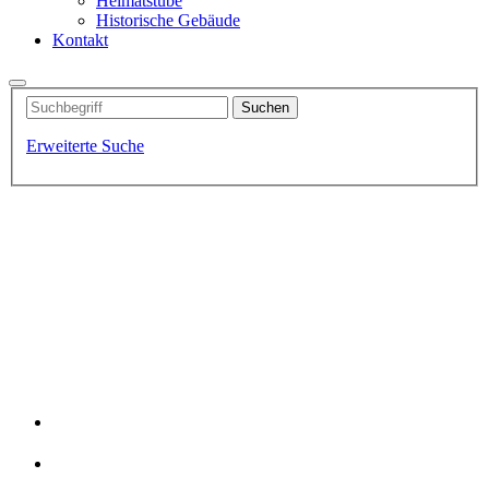
Heimatstube
Historische Gebäude
Kontakt
Erweiterte Suche
Fischerdorf-Idylle
Der Hafen von Altwarp
Kutter Lütt Matten
Traumhafte Badestrände