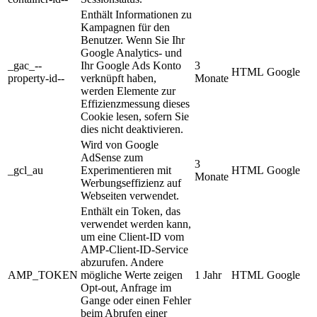
Enthält Informationen zu
Kampagnen für den
Benutzer. Wenn Sie Ihr
Google Analytics- und
_gac_--
Ihr Google Ads Konto
3
HTML
Google
property-id--
verknüpft haben,
Monate
werden Elemente zur
Effizienzmessung dieses
Cookie lesen, sofern Sie
dies nicht deaktivieren.
Wird von Google
AdSense zum
3
_gcl_au
Experimentieren mit
HTML
Google
Monate
Werbungseffizienz auf
Webseiten verwendet.
Enthält ein Token, das
verwendet werden kann,
um eine Client-ID vom
AMP-Client-ID-Service
abzurufen. Andere
AMP_TOKEN
mögliche Werte zeigen
1 Jahr
HTML
Google
Opt-out, Anfrage im
Gange oder einen Fehler
beim Abrufen einer