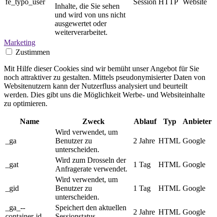
fe_typo_user
Session
HTTP
Website
Inhalte, die Sie sehen
und wird von uns nicht
ausgewertet oder
weiterverarbeitet.
Marketing
Zustimmen
Mit Hilfe dieser Cookies sind wir bemüht unser Angebot für Sie
noch attraktiver zu gestalten. Mittels pseudonymisierter Daten von
Websitenutzern kann der Nutzerfluss analysiert und beurteilt
werden. Dies gibt uns die Möglichkeit Werbe- und Websiteinhalte
zu optimieren.
Name
Zweck
Ablauf
Typ
Anbieter
Wird verwendet, um
_ga
Benutzer zu
2 Jahre
HTML
Google
unterscheiden.
Wird zum Drosseln der
_gat
1 Tag
HTML
Google
Anfragerate verwendet.
Wird verwendet, um
_gid
Benutzer zu
1 Tag
HTML
Google
unterscheiden.
_ga_--
Speichert den aktuellen
2 Jahre
HTML
Google
container-id--
Sessionstatus.