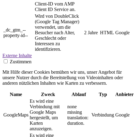
Client-ID vom AMP
Client ID Service an.
Wird von DoubleClick
(Google Tag Manager)
verwendet, um die
_dc_gtm_--
Besucher nach Alter,
2 Jahre
HTML
Google
property-id--
Geschlecht oder
Interessen zu
identifizieren.
Externe Inhalte
Zustimmen
Mit Hilfe dieser Cookies bemühen wir uns, unser Angebot für
unsere Nutzer durch die Bereitstellung von Videoinhalten oder
anderen nützlichen Inhalten wie Karten zu verbessern.
Name
Zweck
Ablauf
Typ
Anbieter
Es wird eine
Verbindung mit
none
Google Maps
missing
GoogleMaps
Verbindung
Google
hergestellt, um
translation:
Karten
duration.
anzuzeigen.
Es wird eine