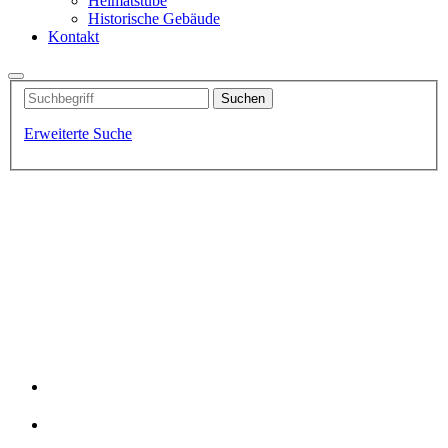
Heimatstube
Historische Gebäude
Kontakt
Erweiterte Suche
Fischerdorf-Idylle
Der Hafen von Altwarp
Kutter Lütt Matten
Traumhafte Badestrände